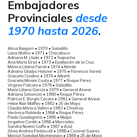
Embajadores
Provinciales
desde
1970 hasta 2026
.
Alicia Baigorri • 1970 • Saladillo
Luisa Molino • 1971 • Chacabuco
Adriana M. Llado • 1972 • Suipacha
Ana María Eiras • 1973 • Exaltación de la Cruz
Mónica Liliana Farrel • 1974 • Monte
Adriana Gladys Haisner • 1975 • Florencio Varela
Graciela Cividino • 1976 • Alberti
Graciela Miriam Costa • 1977 • Roque Pérez
Virginia Policani • 1978 • Saladillo
María Liliana García • 1979 • General Alvear
Adriana Simoncini • 1980 • Roque Pérez
Patricia E. Borghi Cúcaro • 1981 • General Alvear
Hebe Nair Maffeo • 1982 • 25 de Mayo
Claudia Mónica Vallori • 1983 • Chivilcoy
Verónica Robledo • 1984 • Roque Pérez
Paula Guadagnino • 1985 • Maipú
Jorgelina Contín • 1986 • Mercedes
Sandra Noemí Ciuffo • 1987 • Azul
Silvia Andrea Pedascoll • 1988 • Coronel Suarez
Marisol Soledad Montenegro • 1989 • 25 de Mayo