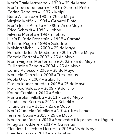
María Paula Macagno • 1990 • 25 de Mayo
María Laura Tamburri • 1991 • General Pinto
Carina Bonavita • 1992 • Maipú
Nuria A. Lacroz • 1993 • 25 de Mayo
Virginia Maffia • 1994 • General Pinto
María Jesus Peralta • 1995 • 25 de Mayo
Erica Schmidt • 1996 • Lobos
Silvana Pierella • 1997 • Lobos
Lucía Ruíz de Erenchún • 1998 • Carhué
Adriana Pugel • 1999 • Saladillo
Malvina Michelli • 2000 • 25 de Mayo
Pamela de los A. Mediotte • 2001 • 25 de Mayo
Pamela Bertoni • 2002 • 25 de Mayo
María Eugenia Monterroso • 2003 • 25 de Mayo
Guillermina Zabala • 2004 • 25 de Mayo
Carina Pelosso • 2005 • 25 de Mayo
Manuela Gonzalo • 2006 • Tres Lomas
Paola Urus • 2007 • Saladillo
Florencia Avellaneda • 2008 • 25 de Mayo
Florencia Velazco • 2009 • 9 de Julio
Karina Cataldo • 2010 • Salto
María Belén Villalba • 2011 • 25 de Mayo
Guadalupe Serres • 2012 • Saladillo
Juliana Serra • 2013 • 25 de Mayo
María Candela Caballero • 2014 • Tres Lomas
Jennifer Copis • 2015 • 25 de Mayo
Macarena Carro • 2016 • Saavedra (Representa a Pigué)
Milagros Toddere • 2017 • Cañuelas
Claudina Tellechea Herrera • 2018 • 25 de Mayo
Lourdes Copis • 2019 • 25 de Mayo